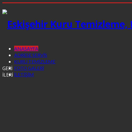
ANASAYFA
ADRESE SERVİS
KURU TEMİZLEME
FOTO GALERİ
GERİ
İLETİŞİM
İLERİ